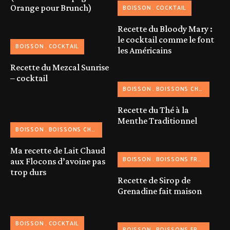
Orange pour Brunch)
BOISSON
COCKTAIL
Recette du Bloody Mary :
le cocktail comme le font
BOISSON
COCKTAIL
les Américains
Recette du Mezcal Sunrise
– cocktail
BOISSON
BOISSONS CHAUDES
Recette du Thé à la
Menthe Traditionnel
BOISSON
BOISSONS CHAUDES
Ma recette de Lait Chaud
BOISSON
BOISSONS FRAICHES
aux Flocons d’avoine pas
trop durs
Recette de Sirop de
Grenadine fait maison
BOISSON
COCKTAIL