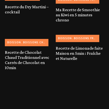
BOISSON
BOISSONS FRAICHES
S
Recette du Dry Martini –
Ma Recette de Smoothie
cocktail
au Kiwi en 5 minutes
chrono
BOISSON
BOISSONS FRAICHES
BOISSON
BOISSONS CHAUDES
Recette de Limonade faite
Recette de Chocolat
Maison en 5min : Fraîche
Chaud Traditionnel avec
et Naturelle
Carrés de Chocolat en
10min