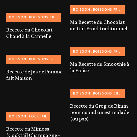
BOISSON
BOISSONS FRAICHES
BOISSON
BOISSONS CHAUDES
Ma Recette du Chocolat
au Lait Froid traditionnel
Recette du Chocolat
Chaud à la Cannelle
BOISSON
BOISSONS FRAICHES
S
BOISSON
BOISSONS FRAICHES
Ma Recette du Smoothie à
la Fraise
Recette de Jus de Pomme
fait Maison
BOISSON
BOISSONS CHAUDES
Recette du Grog de Rhum
pour quand on est malade
BOISSON
COCKTAIL
(ou pas)
Recette du Mimosa
(Cocktail Champagne +