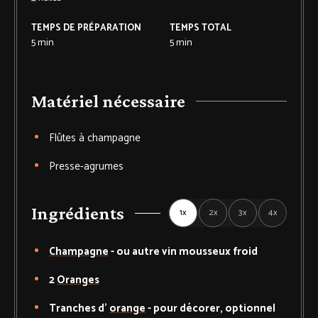
TEMPS DE PRÉPARATION
TEMPS TOTAL
5
min
5
min
Matériel nécessaire
Flûtes à champagne
Presse-agrumes
Ingrédients
1x
2x
3x
4x
Champagne
-
ou autre vin mousseux froid
2
Oranges
Tranches d'
orange
-
pour décorer, optionnel