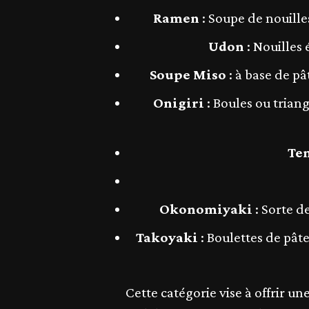
Ramen
: Soupe de nouille
Udon
: Nouilles 
Soupe Miso
: à base de pâ
Onigiri
: Boules ou trian
Te
Okonomiyaki
: Sorte d
Takoyaki
: Boulettes de pât
Cette catégorie vise à offrir un