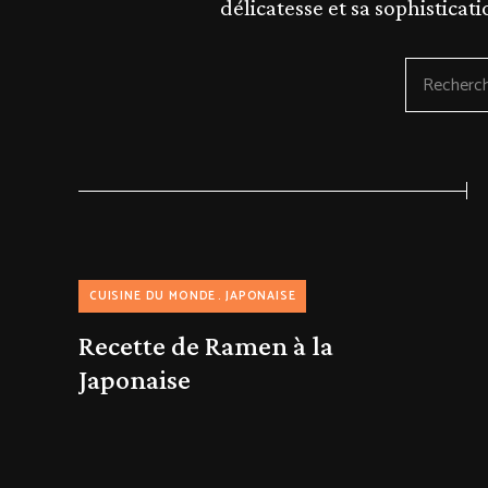
délicatesse et sa sophisticat
Search
for
a
recipe:
CUISINE DU MONDE
JAPONAISE
Recette de Ramen à la
Japonaise