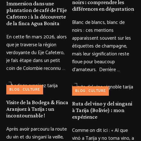
noirs : comprendre les
Immersion dans une
différences en dégustation
plantation de café de l’Eje
Cafetero : à la découverte
Blanc de blancs, blanc de
de la finca Agua Bonita
noirs : ces mentions
En cette fin mars 2026, alors
apparaissent souvent sur les
que je traverse la région
étiquettes de champagne,
verdoyante du Eje Cafetero,
mais leur signification reste
je fais étape dans un petit
floue pour beaucoup
coin de Colombie reconnu …
d’amateurs. Derrière …
BLOG
CULTURE
BLOG
CULTURE
Visite de la Bodega & Finca
Ruta del vino y del singani
Aranjuez à Tarija : un
à Tarija (Bolivie) : mon
incontournable !
expérience
Après avoir parcouru la route
Comme on dit ici : « Al que
du vin et du singani la veille,
vinó a Tarija y no toma vino, a