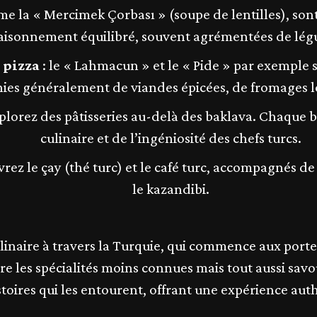
e la « Mercimek Çorbası » (soupe de lentilles), son
saisonnement équilibré, souvent agrémentées de lég
 pizza
: le « Lahmacun » et le « Pide » par exemple s
rnies généralement de viandes épicées, de fromages l
plorez des pâtisseries au-delà des baklava. Chaque 
culinaire et de l’ingéniosité des chefs turcs.
rez le çay (thé turc) et le café turc, accompagnés d
le kazandibi.
inaire à travers la Turquie, qui commence aux porte
e les spécialités moins connues mais tout aussi savou
istoires qui les entourent, offrant une expérience au