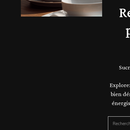
R
Sucr
Explorez
bien dé
énergis