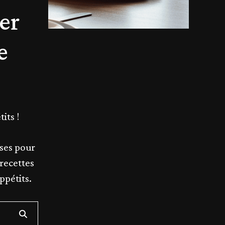
er
e
its !
uses pour
recettes
ppétits.