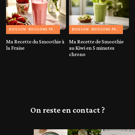
BOISSON
BOISSONS FRAICHES
SMOOTHIE & MILKSHAKE
BOISSON
BOISSONS FRAICHES
S
Ma Recette du Smoothie à
Ma Recette de Smoothie
la Fraise
au Kiwi en 5 minutes
chrono
On reste en contact ?