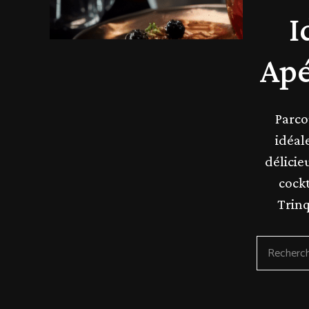
I
Apé
Parco
idéal
délicie
cockt
Trinq