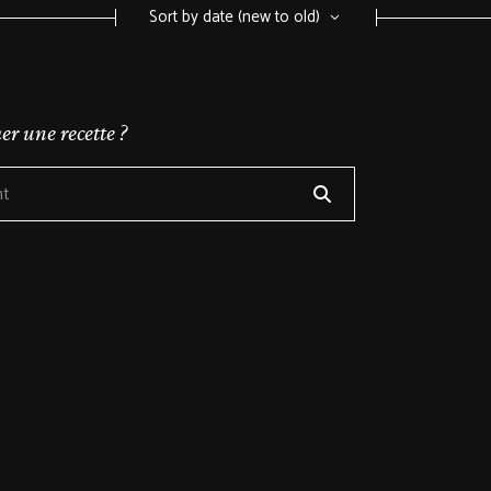
Sort by date (new to old)
er une recette ?