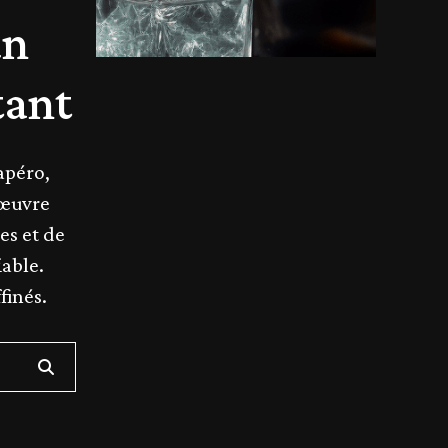
un
tant
apéro,
’œuvre
es et de
iable.
finés.