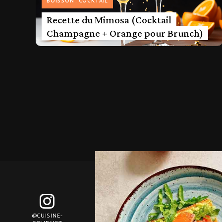
BOISSON
COCKTAIL
Recette du Mimosa (Cocktail
Champagne + Orange pour Brunch)
@CUISINE-