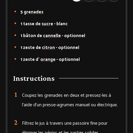
5
grenades
1
tasse de
sucre
-
blanc
1
bâton de
cannelle
-
optionnel
1
zeste de
citron
-
optionnel
1
zeste d'
orange
-
optionnel
Instructions
Coupez les grenades en deux et pressez-les à
l'aide d'un presse-agrumes manuel ou électrique.
Filtrez le jus à travers une passoire fine pour
éliminer les pépins et les parties solides.