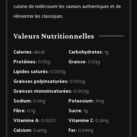
cuisine de redécouvrir les saveurs authentiques et de
réinventer les classiques.
Valeurs Nutritionnelles
Calories:
4
kcal
Carbohydrates:
1
g
Protéines:
0.05
g
Graisse:
0.03
g
Lipides saturés:
0.003
g
Graisses polyinsaturées:
0.002
g
Graisses monoinsaturées:
0.003
g
Sodium:
0.1
mg
Potassium:
7
mg
Fibre:
0.1
g
Sucre:
1
g
Vitamine A:
0.02
IU
Vitamine C:
0.3
mg
Calcium:
0.4
mg
Fer:
0.01
mg