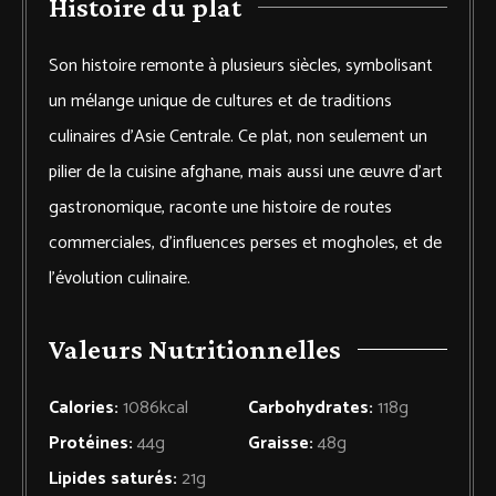
Histoire du plat
Son histoire remonte à plusieurs siècles, symbolisant
un mélange unique de cultures et de traditions
culinaires d’Asie Centrale. Ce plat, non seulement un
pilier de la cuisine afghane, mais aussi une œuvre d’art
gastronomique, raconte une histoire de routes
commerciales, d’influences perses et mogholes, et de
l’évolution culinaire.
Valeurs Nutritionnelles
Calories:
1086
kcal
Carbohydrates:
118
g
Protéines:
44
g
Graisse:
48
g
Lipides saturés:
21
g