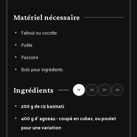
Matériel nécessaire
Faitout
ou cocotte
Poêle
Passoire
Bols
pour ingrédients
Ingrédients
1x
2x
3x
4x
200
g de
riz basmati
400
g d'
agneau
-
coupé en cubes, ou poulet
pour une variation