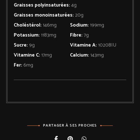
Graisses polyinsaturées:
4
g
Graisses monoinsaturées:
20
g
Choléstérol:
146
mg
Sodium:
199
mg
Potassium:
1183
mg
Fibre:
7
g
Sucre:
9
g
Vitamine A:
10208
IU
Vitamine C:
17
mg
Calcium:
143
mg
Fer:
6
mg
PARTAGER À SES PROCHES