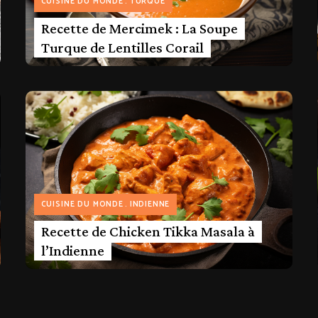
CUISINE DU MONDE
TURQUE
Recette de Mercimek : La Soupe
Turque de Lentilles Corail
CUISINE DU MONDE
INDIENNE
Recette de Chicken Tikka Masala à
l’Indienne