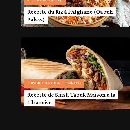
PLAT PRINCIPAL
RIZ
Recette du Riz à l’Afghane (Qabuli
Palaw)
CUISINE DU MONDE
LIBANAISE
Recette de Shish Taouk Maison à la
Libanaise