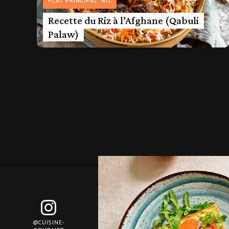
PLAT PRINCIPAL
RIZ
Recette du Riz à l’Afghane (Qabuli
Palaw)
@CUISINE-