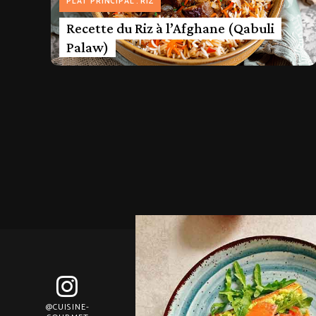
PLAT PRINCIPAL
RIZ
Recette du Riz à l’Afghane (Qabuli
Palaw)
@CUISINE-