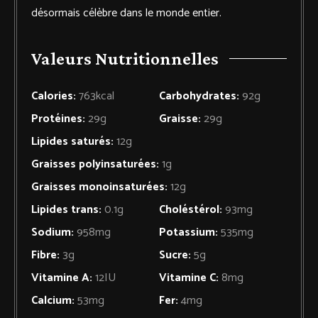
désormais célèbre dans le monde entier.
Valeurs Nutritionnelles
Calories:
763
kcal
Carbohydrates:
92
g
Protéines:
29
g
Graisse:
29
g
Lipides saturés:
12
g
Graisses polyinsaturées:
1
g
Graisses monoinsaturées:
12
g
Lipides trans:
0.1
g
Choléstérol:
93
mg
Sodium:
958
mg
Potassium:
535
mg
Fibre:
3
g
Sucre:
5
g
Vitamine A:
12
IU
Vitamine C:
8
mg
Calcium:
53
mg
Fer:
4
mg