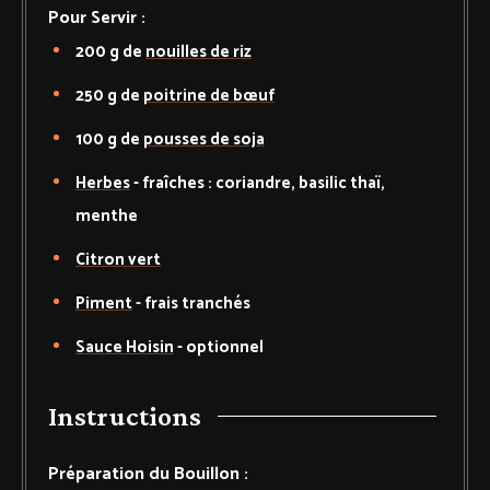
Pour Servir :
200
g de
nouilles de riz
250
g de
poitrine de bœuf
100
g de
pousses de soja
Herbes
-
fraîches : coriandre, basilic thaï,
menthe
Citron vert
Piment
-
frais tranchés
Sauce Hoisin
-
optionnel
Instructions
Préparation du Bouillon :