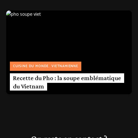
CUISINE DU MONDE
VIETNAMIENNE
Recette du Pho : la soupe emblématique
du Vietnam