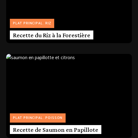
PLAT PRINCIPAL
RIZ
Recette du Riz à la Forestière
PLAT PRINCIPAL
POISSON
Recette de Saumon en Papillote