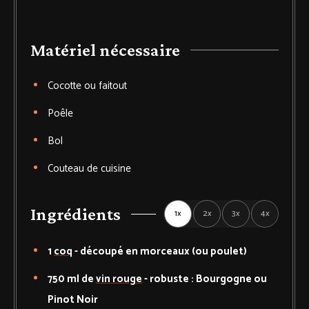
Matériel nécessaire
Cocotte
ou faitout
Poêle
Bol
Couteau de cuisine
Ingrédients
1x
2x
3x
4x
1
coq
-
découpé en morceaux (ou poulet)
750
ml de
vin rouge
-
robuste : Bourgogne ou
Pinot Noir