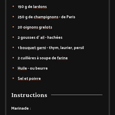
150
g de
lardons
250
g de
champignons
-
de Paris
20
oignons grelots
2
gousses d'
ail
-
hachées
1
bouquet garni
-
thym, laurier, persil
2
cuillères à soupe de
farine
Huile
-
ou beurre
Sel et poivre
Instructions
Marinade :