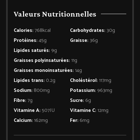
Valeurs Nutritionnelles
Calories:
768
kcal
Carbohydrates:
30
g
Protéines:
45
g
Graisse:
36
g
Lipides saturés:
9
g
Graisses polyinsaturées:
11
g
Graisses monoinsaturées:
14
g
Lipides trans:
0.2
g
Choléstérol:
117
mg
Sodium:
800
mg
Potassium:
963
mg
Fibre:
7
g
Sucre:
6
g
Vitamine A:
507
IU
Vitamine C:
12
mg
Calcium:
162
mg
Fer:
6
mg