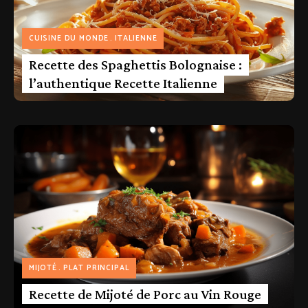
CUISINE DU MONDE
ITALIENNE
Recette des Spaghettis Bolognaise :
l’authentique Recette Italienne
MIJOTÉ
PLAT PRINCIPAL
Recette de Mijoté de Porc au Vin Rouge