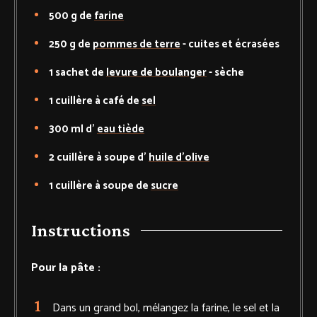
500
g de
farine
250
g de
pommes de terre
-
cuites et écrasées
1
sachet de
levure de boulanger
-
sèche
1
cuillère à café de
sel
300
ml d'
eau tiède
2
cuillère à soupe d'
huile d'olive
1
cuillère à soupe de
sucre
Instructions
Pour la pâte :
Dans un grand bol, mélangez la farine, le sel et la