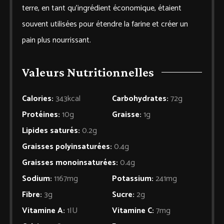
terre, en tant qu’ingrédient économique, étaient
souvent utilisées pour étendre la farine et créer un
pain plus nourrissant.
Valeurs Nutritionnelles
Calories:
343
kcal
Carbohydrates:
72
g
Protéines:
10
g
Graisse:
1
g
Lipides saturés:
0.2
g
Graisses polyinsaturées:
0.4
g
Graisses monoinsaturées:
0.4
g
Sodium:
1167
mg
Potassium:
241
mg
Fibre:
3
g
Sucre:
2
g
Vitamine A:
1
IU
Vitamine C:
7
mg