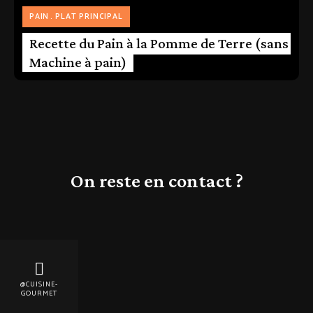
PAIN
PLAT PRINCIPAL
Recette du Pain à la Pomme de Terre (sans
Machine à pain)
On reste en contact ?
@CUISINE-
GOURMET