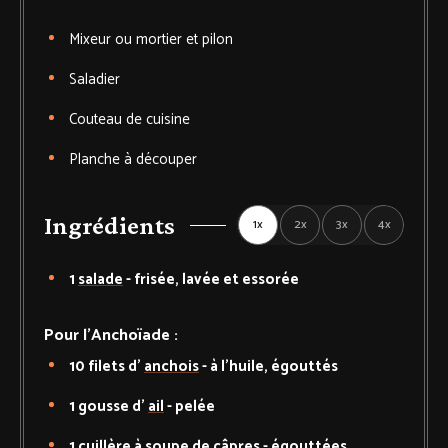
Mixeur
ou mortier et pilon
Saladier
Couteau de cuisine
Planche à découper
Ingrédients
1x
2x
3x
4x
1
salade
-
frisée, lavée et essorée
Pour l'Anchoïade :
10
filets d'
anchois
-
à l'huile, égouttés
1
gousse d'
ail
-
pelée
1
cuillère à soupe de
câpres
-
égouttées