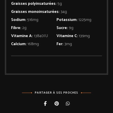
Graisses polyinsaturées:
5
g
Graisses monoinsaturées:
34
g
Sodium:
516
mg
Potassium:
1225
mg
Fibre:
2
g
Sucre:
9
g
Vitamine A:
13840
IU
Vitamine C:
139
mg
Calcium:
168
mg
Fer:
3
mg
PARTAGER À SES PROCHES