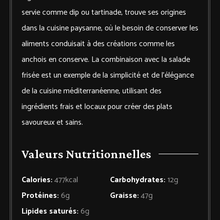
servie comme dip ou tartinade, trouve ses origines
dans la cuisine paysanne, où le besoin de conserver les
aliments conduisait à des créations comme les
anchois en conserve. La combinaison avec la salade
frisée est un exemple de la simplicité et de l’élégance
de la cuisine méditerranéenne, utilisant des
ingrédients frais et locaux pour créer des plats
savoureux et sains.
Valeurs Nutritionnelles
Calories:
477
kcal
Carbohydrates:
12
g
Protéines:
6
g
Graisse:
47
g
Lipides saturés:
6
g