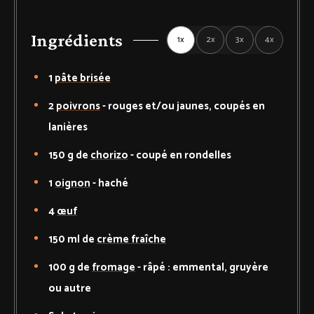
Ingrédients
1x
2x
3x
4x
1
pâte brisée
2
poivrons
-
rouges et/ou jaunes, coupés en
lanières
150
g de
chorizo
-
coupé en rondelles
1
oignon
-
haché
4
œuf
150
ml de
crème fraîche
100
g de
fromage
-
râpé : emmental, gruyère
ou autre