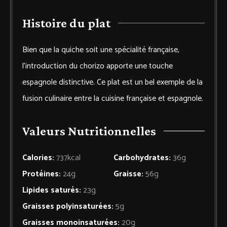
Histoire du plat
Bien que la quiche soit une spécialité française,
l’introduction du chorizo apporte une touche
espagnole distinctive. Ce plat est un bel exemple de la
fusion culinaire entre la cuisine française et espagnole.
Valeurs Nutritionnelles
Calories:
737
kcal
Carbohydrates:
36
g
Protéines:
24
g
Graisse:
56
g
Lipides saturés:
23
g
Graisses polyinsaturées:
5
g
Graisses monoinsaturées:
20
g