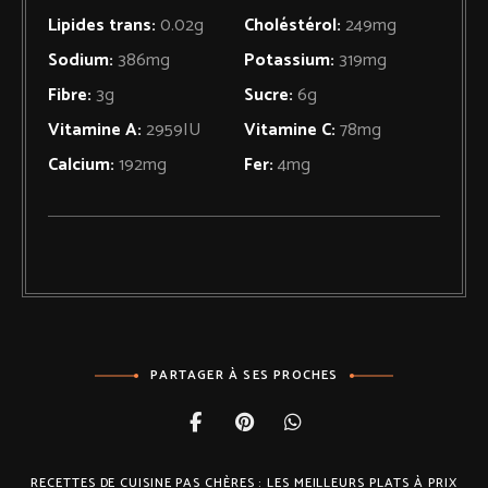
Lipides trans:
0.02
g
Choléstérol:
249
mg
Sodium:
386
mg
Potassium:
319
mg
Fibre:
3
g
Sucre:
6
g
Vitamine A:
2959
IU
Vitamine C:
78
mg
Calcium:
192
mg
Fer:
4
mg
PARTAGER À SES PROCHES
RECETTES DE CUISINE PAS CHÈRES : LES MEILLEURS PLATS À PRIX