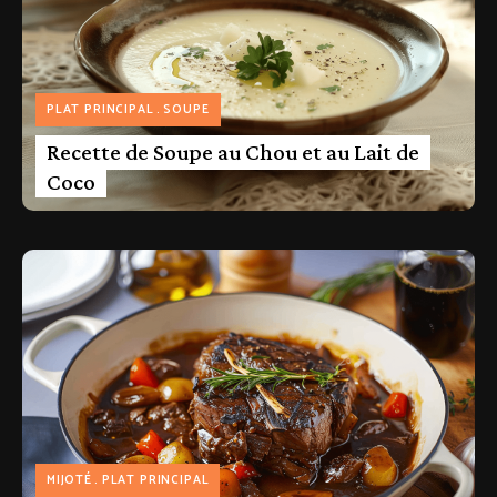
PLAT PRINCIPAL
SOUPE
Recette de Soupe au Chou et au Lait de
Coco
MIJOTÉ
PLAT PRINCIPAL