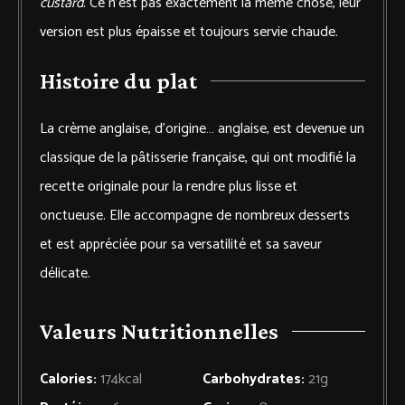
custard
. Ce n’est pas exactement la même chose, leur
version est plus épaisse et toujours servie chaude.
Histoire du plat
La crème anglaise, d’origine… anglaise, est devenue un
classique de la pâtisserie française, qui ont modifié la
recette originale pour la rendre plus lisse et
onctueuse. Elle accompagne de nombreux desserts
et est appréciée pour sa versatilité et sa saveur
délicate.
Valeurs Nutritionnelles
Calories:
174
kcal
Carbohydrates:
21
g