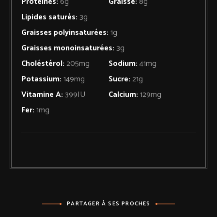
Protéines:
6
g
Graisse:
8
g
Lipides saturés:
3
g
Graisses polyinsaturées:
1
g
Graisses monoinsaturées:
3
g
Choléstérol:
205
mg
Sodium:
41
mg
Potassium:
149
mg
Sucre:
21
g
Vitamine A:
399
IU
Calcium:
129
mg
Fer:
1
mg
PARTAGER À SES PROCHES