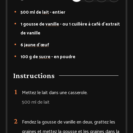
500
ml de
lait
-
entier
1
gousse de
vanille
-
ou 1 cuillère à café d’extrait
de vanille
6
jaune d’œuf
100
g de
sucre
-
en poudre
Instructions
Mettez le lait dans une casserole.
500 ml de lait
Fendez la gousse de vanille en deux, grattez les
graines et mettez la gousse et les graines dans la