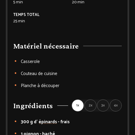
5
min
20
min
TEMPS TOTAL
25
min
Matériel nécessaire
Casserole
Couteau de cuisine
Planche à découper
Ingrédients
1x
2x
3x
4x
300
g d'
épinards
-
frais
1
oignon
-
haché