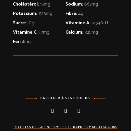
Choléstérol:
15
mg
Sodium:
667
mg
Potassium:
1123
mg
Fibre:
4
g
Sucre:
10
g
Vitamine A:
14540
IU
Vitamine C:
47
mg
Calcium:
325
mg
Fer:
4
mg
PARTAGER À SES PROCHES
RECETTES DE CUISINE SIMPLES ET RAPIDES MAIS TOUJOURS