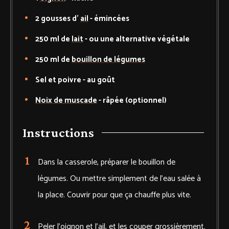
2
gousses d'
ail
-
émincées
250
ml de
lait
-
ou une alternative végétale
250
ml de
bouillon de légumes
Sel et poivre
-
au goût
Noix de muscade
-
râpée (optionnel)
Instructions
Dans la casserole, préparer le bouillon de
légumes. Ou mettre simplement de l'eau salée à
la place. Couvrir pour que ça chauffe plus vite.
Peler l'oignon et l'ail, et les couper grossièrement.