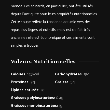
monde. Les épinards, en particulier, ont été utilisés
depuis l’Antiquité pour leurs propriétés nutritionnelles.
Cette soupe reflète la tendance actuelle vers des
repas plus légers et nutritifs, mais est de fait très
ancienne : elle est économique et ses aliments sont
simples à trouver.
Valeurs Nutritionnelles
Calories:
145
kcal
Carbohydrates:
19
g
Protéines:
9
g
Graisse:
5
g
Lipides saturés:
3
g
Graisses polyinsaturées:
0.4
g
Graisses monoinsaturées:
1
g