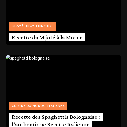
MIJOTÉ
PLAT PRINCIPAL
Recette du Mijoté à la Morue
CUISINE DU MONDE
ITALIENNE
Recette des Spaghettis Bolognaise :
l’authentique Recette Italienne