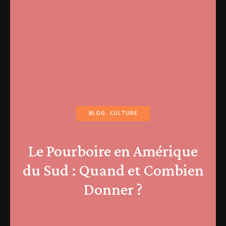
BLOG
CULTURE
Le Pourboire en Amérique
du Sud : Quand et Combien
Donner ?