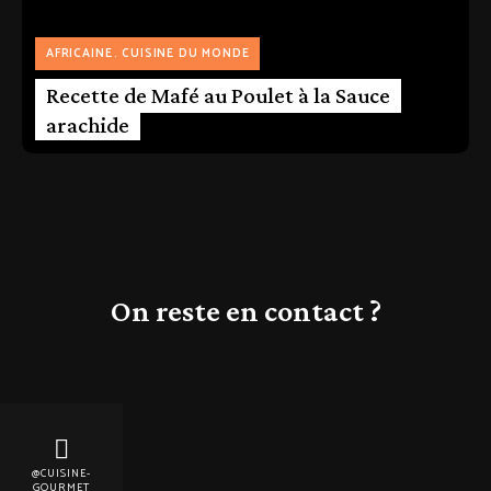
AFRICAINE
CUISINE DU MONDE
Recette de Mafé au Poulet à la Sauce
arachide
On reste en contact ?
@CUISINE-
GOURMET