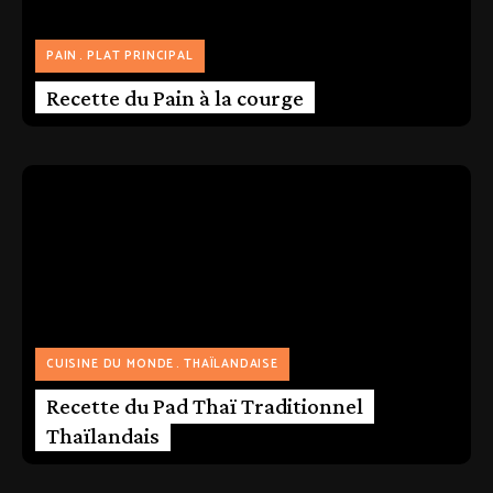
PAIN
PLAT PRINCIPAL
Recette du Pain à la courge
CUISINE DU MONDE
THAÏLANDAISE
Recette du Pad Thaï Traditionnel
Thaïlandais