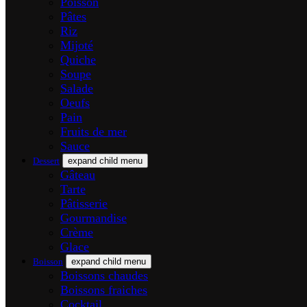
Poisson
Pâtes
Riz
Mijoté
Quiche
Soupe
Salade
Oeufs
Pain
Fruits de mer
Sauce
Dessert
expand child menu
Gâteau
Tarte
Pâtisserie
Gourmandise
Crème
Glace
Boisson
expand child menu
Boissons chaudes
Boissons fraiches
Cocktail