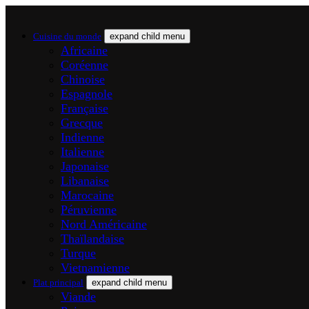
Cuisine du monde
expand child menu
Africaine
Coréenne
Chinoise
Espagnole
Française
Grecque
Indienne
Italienne
Japonaise
Libanaise
Marocaine
Péruvienne
Nord Américaine
Thaïlandaise
Turque
Vietnamienne
Plat principal
expand child menu
Viande