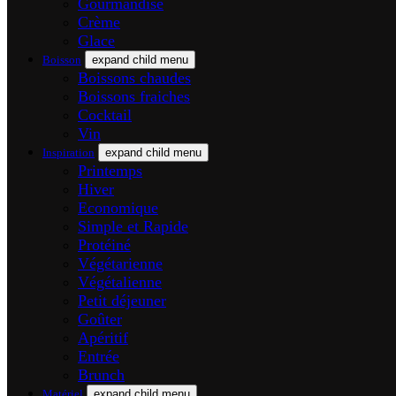
Gourmandise
Crème
Glace
Boisson
expand child menu
Boissons chaudes
Boissons fraiches
Cocktail
Vin
Inspiration
expand child menu
Printemps
Hiver
Economique
Simple et Rapide
Protéiné
Végétarienne
Végétalienne
Petit déjeuner
Goûter
Apéritif
Entrée
Brunch
Matériel
expand child menu