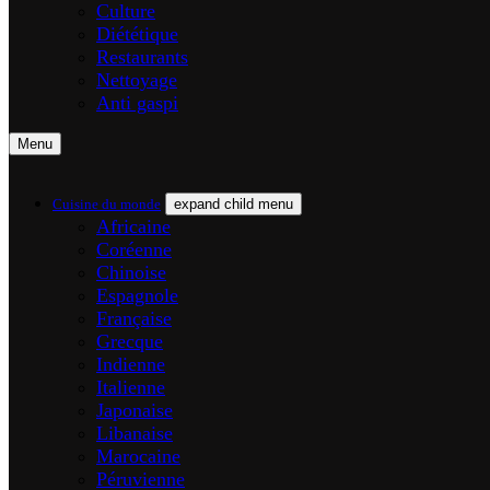
Culture
Diététique
Restaurants
Nettoyage
Anti gaspi
Menu
Cuisine du monde
expand child menu
Africaine
Coréenne
Chinoise
Espagnole
Française
Grecque
Indienne
Italienne
Japonaise
Libanaise
Marocaine
Péruvienne