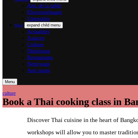
Arts de la table
Electroménager
Ustensiles
Blog
expand child menu
Actualités
Astuces
Culture
Diététique
Restaurants
Nettoyage
Anti gaspi
Menu
culture
Book a Thai cooking class in B
Discover Thai cuisine in the heart of Bangk
workshops will allow you to master traditio