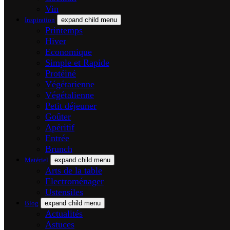
Vin
Inspiration
expand child menu
Printemps
Hiver
Economique
Simple et Rapide
Protéiné
Végétarienne
Végétalienne
Petit déjeuner
Goûter
Apéritif
Entrée
Brunch
Matériel
expand child menu
Arts de la table
Electroménager
Ustensiles
Blog
expand child menu
Actualités
Astuces