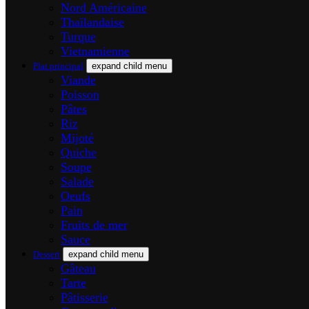
Nord Américaine
Thaïlandaise
Turque
Vietnamienne
Plat principal
expand child menu
Viande
Poisson
Pâtes
Riz
Mijoté
Quiche
Soupe
Salade
Oeufs
Pain
Fruits de mer
Sauce
Dessert
expand child menu
Gâteau
Tarte
Pâtisserie