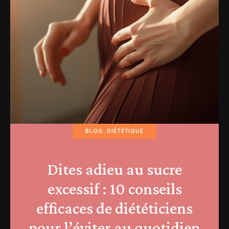
BLOG
DIÉTÉTIQUE
Dites adieu au sucre
excessif : 10 conseils
efficaces de diététiciens
pour l’éviter au quotidien