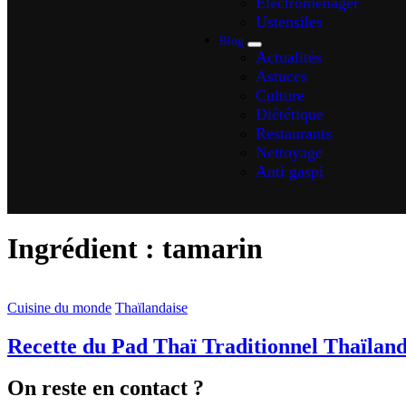
Electroménager
Ustensiles
Blog
Actualités
Astuces
Culture
Diététique
Restaurants
Nettoyage
Anti gaspi
Ingrédient :
tamarin
Cuisine du monde
Thaïlandaise
Recette du Pad Thaï Traditionnel Thaïland
On reste en contact ?