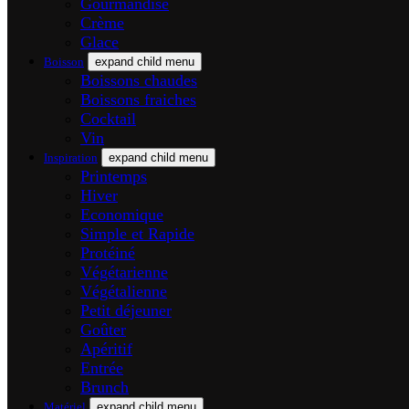
Gourmandise
Crème
Glace
Boisson
expand child menu
Boissons chaudes
Boissons fraiches
Cocktail
Vin
Inspiration
expand child menu
Printemps
Hiver
Economique
Simple et Rapide
Protéiné
Végétarienne
Végétalienne
Petit déjeuner
Goûter
Apéritif
Entrée
Brunch
Matériel
expand child menu