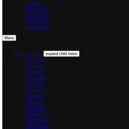
Culture
Diététique
Restaurants
Nettoyage
Anti gaspi
Menu
Cuisine du monde
expand child menu
Africaine
Coréenne
Chinoise
Espagnole
Française
Grecque
Indienne
Italienne
Japonaise
Libanaise
Marocaine
Péruvienne