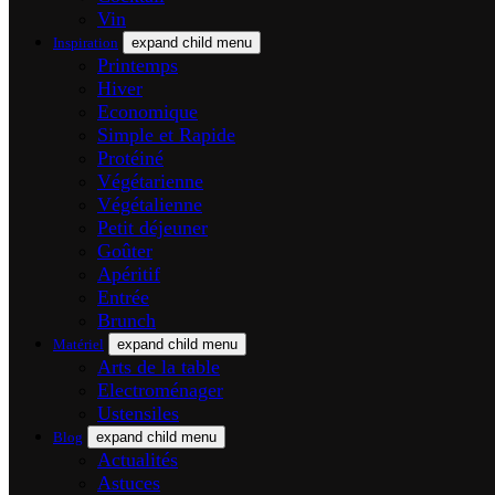
Vin
Inspiration
expand child menu
Printemps
Hiver
Economique
Simple et Rapide
Protéiné
Végétarienne
Végétalienne
Petit déjeuner
Goûter
Apéritif
Entrée
Brunch
Matériel
expand child menu
Arts de la table
Electroménager
Ustensiles
Blog
expand child menu
Actualités
Astuces