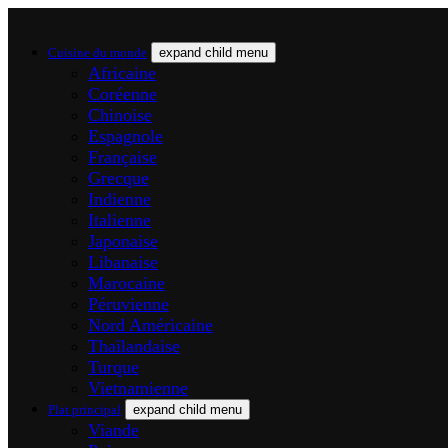
Cuisine du monde
expand child menu
Africaine
Coréenne
Chinoise
Espagnole
Française
Grecque
Indienne
Italienne
Japonaise
Libanaise
Marocaine
Péruvienne
Nord Américaine
Thaïlandaise
Turque
Vietnamienne
Plat principal
expand child menu
Viande