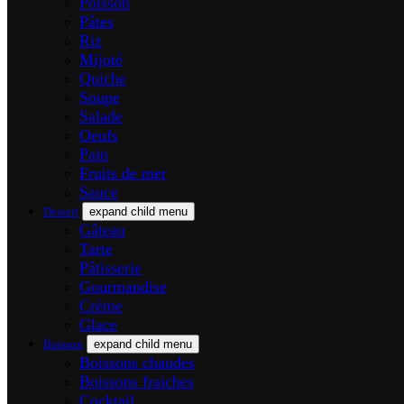
Poisson
Pâtes
Riz
Mijoté
Quiche
Soupe
Salade
Oeufs
Pain
Fruits de mer
Sauce
Dessert
expand child menu
Gâteau
Tarte
Pâtisserie
Gourmandise
Crème
Glace
Boisson
expand child menu
Boissons chaudes
Boissons fraiches
Cocktail