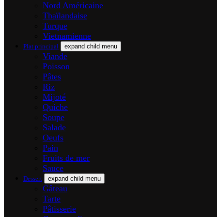
Nord Américaine
Thaïlandaise
Turque
Vietnamienne
Plat principal
expand child menu
Viande
Poisson
Pâtes
Riz
Mijoté
Quiche
Soupe
Salade
Oeufs
Pain
Fruits de mer
Sauce
Dessert
expand child menu
Gâteau
Tarte
Pâtisserie