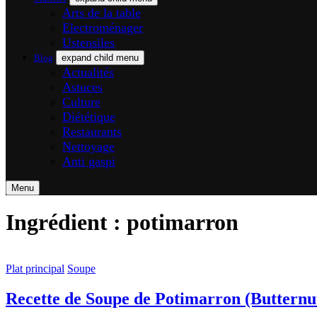
Arts de la table
Electroménager
Ustensiles
Blog
expand child menu
Actualités
Astuces
Culture
Diététique
Restaurants
Nettoyage
Anti gaspi
Menu
Ingrédient :
potimarron
Plat principal
Soupe
Recette de Soupe de Potimarron (Butternu