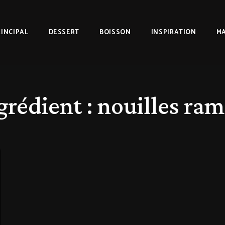
RINCIPAL
DESSERT
BOISSON
INSPIRATION
MA
grédient :
nouilles ra