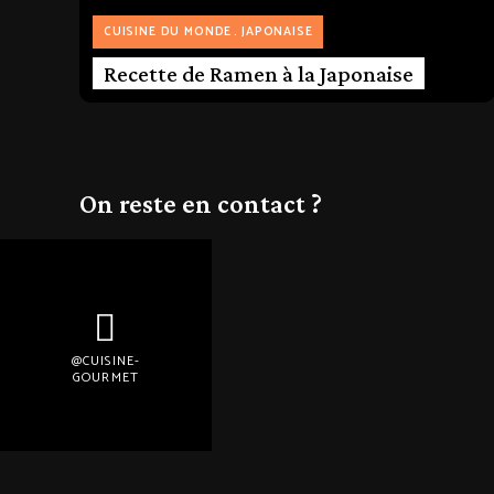
CUISINE DU MONDE
JAPONAISE
Recette de Ramen à la Japonaise
On reste en contact ?
@CUISINE-
GOURMET