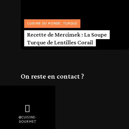
CUISINE DU MONDE
TURQUE
Recette de Mercimek : La Soupe
Turque de Lentilles Corail
On reste en contact ?
@CUISINE-
GOURMET