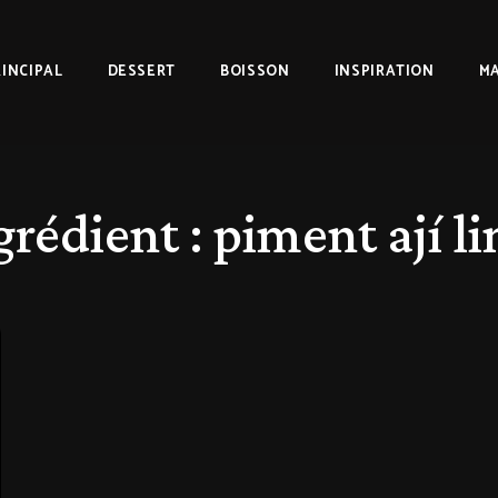
RINCIPAL
DESSERT
BOISSON
INSPIRATION
MA
grédient :
piment ají l