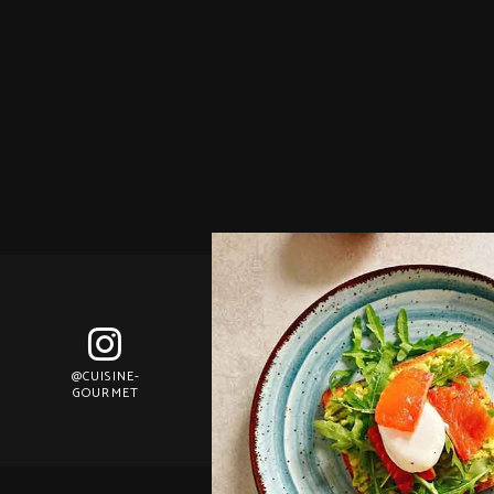
@CUISINE-
GOURMET